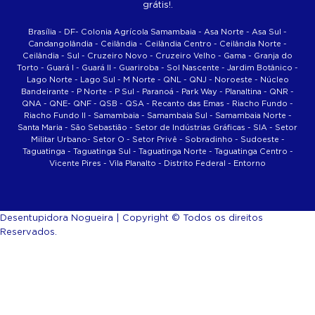
grátis!.
Brasília - DF- Colonia Agrícola Samambaia - Asa Norte - Asa Sul -
Candangolândia - Ceilândia - Ceilândia Centro - Ceilândia Norte -
Ceilândia - Sul - Cruzeiro Novo - Cruzeiro Velho - Gama - Granja do
Torto - Guará I - Guará II - Guariroba - Sol Nascente - Jardim Botânico -
Lago Norte - Lago Sul - M Norte - QNL - QNJ - Noroeste - Núcleo
Bandeirante - P Norte - P Sul - Paranoá - Park Way - Planaltina - QNR -
QNA - QNE- QNF - QSB - QSA - Recanto das Emas - Riacho Fundo -
Riacho Fundo II - Samambaia - Samambaia Sul - Samambaia Norte -
Santa Maria - São Sebastião - Setor de Indústrias Gráficas - SIA - Setor
Militar Urbano- Setor O - Setor Privê - Sobradinho - Sudoeste -
Taguatinga - Taguatinga Sul - Taguatinga Norte - Taguatinga Centro -
Vicente Pires - Vila Planalto - Distrito Federal - Entorno
Desentupidora Nogueira | Copyright © Todos os direitos
Reservados.