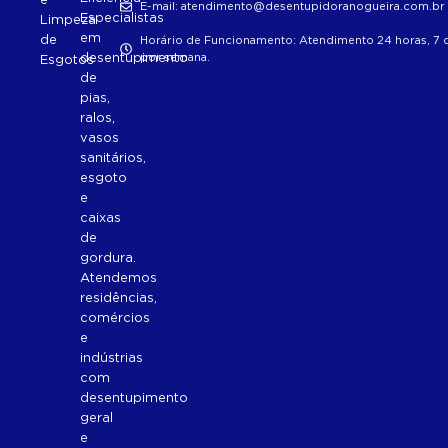
E-mail: atendimento@desentupidoranogueira.com.br
Especialistas
Limpeza
em
de
Horário de Funcionamento: Atendimento 24 horas, 7 d
desentupimento
por semana.
Esgotos
de
pias,
ralos,
vasos
sanitários,
esgoto
e
caixas
de
gordura.
Atendemos
residências,
comércios
e
indústrias
com
desentupimento
geral
e