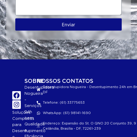
Enviar
SOBRE
NOSSOS CONTATOS
Desentupidora Nogueira - Desentupimento 24h em Bra
Desentupidora
DF
Nogueira
-
Telefone: (61) 33775653
Serviços
24h
Soluções
WhatsApp: (61) 98141-1690
com
Completas
Endereço: Expansão do St. O QNO 20 Conjunto 39, 9 
Qualidade
para
Ceilândia, Brasília - DF, 72261-239
e
Desentupimento
Eficiência
e