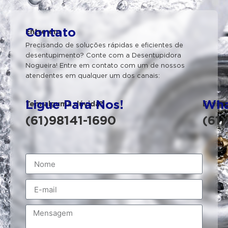
Contato
Entre em
Precisando de soluções rápidas e eficientes de
desentupimento? Conte com a Desentupidora
Nogueira! Entre em contato com um de nossos
atendentes em qualquer um dos canais:
Ligue Para Nos!
Wha
Tem alguma dúvida?
Envie
(61)98141-1690
(61